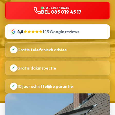
NU BEREIKBAAR
BEL 085 019 45 17
4,8
★★★★★
143 Google reviews
✓
Gratis telefonisch advies
✓
Gratis dakinspectie
✓
10 jaar schriftelijke garantie