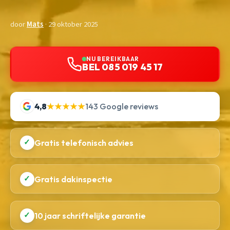
door
Mats
· 29 oktober 2025
NU BEREIKBAAR
BEL 085 019 45 17
4,8
★★★★★
143 Google reviews
✓
Gratis telefonisch advies
✓
Gratis dakinspectie
✓
10 jaar schriftelijke garantie