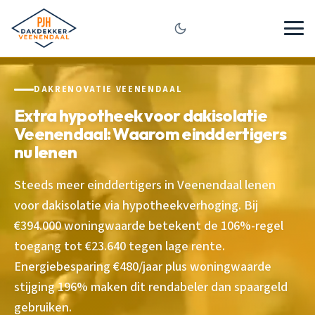
DAKRENOVATIE VEENENDAAL
Extra hypotheek voor dakisolatie
Veenendaal: Waarom einddertigers
nu lenen
Steeds meer einddertigers in Veenendaal lenen
voor dakisolatie via hypotheekverhoging. Bij
€394.000 woningwaarde betekent de 106%-regel
toegang tot €23.640 tegen lage rente.
Energiebesparing €480/jaar plus woningwaarde
stijging 196% maken dit rendabeler dan spaargeld
gebruiken.