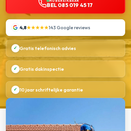
NU BEREIKBAAR
BEL 085 019 45 17
4,8
★★★★★
143 Google reviews
✓
Gratis telefonisch advies
✓
Gratis dakinspectie
✓
10 jaar schriftelijke garantie