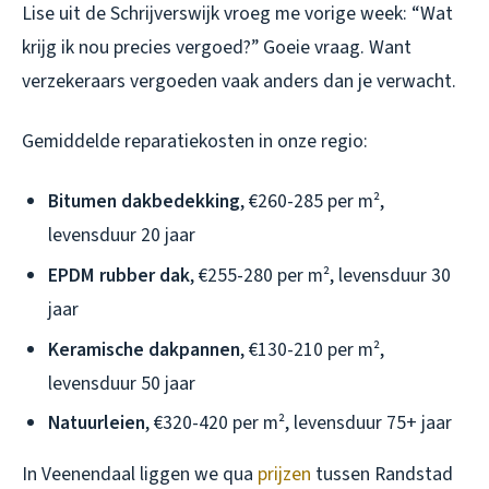
Lise uit de Schrijverswijk vroeg me vorige week: “Wat
krijg ik nou precies vergoed?” Goeie vraag. Want
verzekeraars vergoeden vaak anders dan je verwacht.
Gemiddelde reparatiekosten in onze regio:
Bitumen dakbedekking
, €260-285 per m²,
levensduur 20 jaar
EPDM rubber dak
, €255-280 per m², levensduur 30
jaar
Keramische dakpannen
, €130-210 per m²,
levensduur 50 jaar
Natuurleien
, €320-420 per m², levensduur 75+ jaar
In Veenendaal liggen we qua
prijzen
tussen Randstad