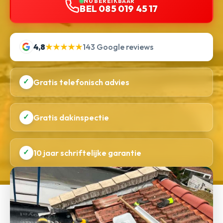
NU BEREIKBAAR
BEL 085 019 45 17
4,8
★★★★★
143 Google reviews
✓
Gratis telefonisch advies
✓
Gratis dakinspectie
✓
10 jaar schriftelijke garantie