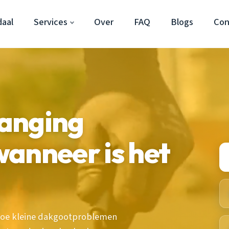
aal
Services
Over
FAQ
Blogs
Con
anging
anneer is het
 hoe kleine dakgootproblemen