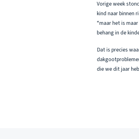
Vorige week stond 
kind naar binnen r
“maar het is maar
behang in de kind
Dat is precies waa
dakgootproblemen 
die we dit jaar he