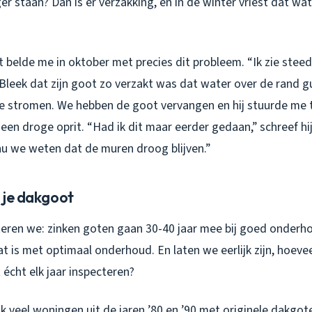
nger staan? Dan is er verzakking, en in de winter vriest dat w
t belde me in oktober met precies dit probleem. “Ik zie ste
ij. Bleek dat zijn goot zo verzakt was dat water over de rand g
te stromen. We hebben de goot vervangen en hij stuurde me
k een droge oprit.
“Had ik dit maar eerder gedaan,”
schreef hi
nu we weten dat de muren droog blijven.”
n je dakgoot
nteren we: zinken goten gaan 30-40 jaar mee bij goed onder
at is met optimaal onderhoud. En laten we eerlijk zijn, hoeve
écht elk jaar inspecteren?
ik veel woningen uit de jaren ’80 en ’90 met originele dakgote