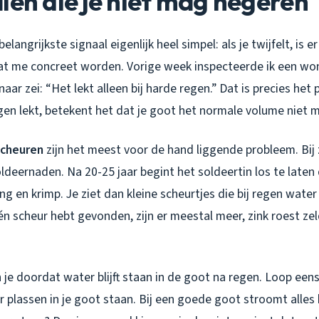
len die je niet mag negeren
belangrijkste signaal eigenlijk heel simpel: als je twijfelt, is 
at me concreet worden. Vorige week inspecteerde ik een won
aar zei: “Het lekt alleen bij harde regen.” Dat is precies het 
egen lekt, betekent het dat je goot het normale volume niet 
scheuren
zijn het meest voor de hand liggende probleem. Bij 
soldeernaden. Na 20-25 jaar begint het soldeertin los te laten
ng en krimp. Je ziet dan kleine scheurtjes die bij regen water
én scheur hebt gevonden, zijn er meestal meer, zink roest z
 je doordat water blijft staan in de goot na regen. Loop eens
 er plassen in je goot staan. Bij een goede goot stroomt alle