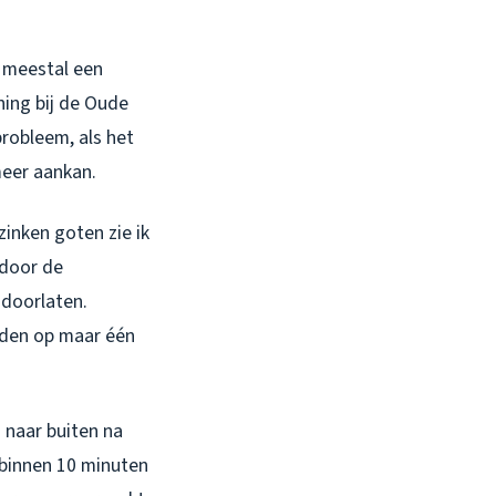
er meestal een
ing bij de Oude
probleem, als het
meer aankan.
zinken goten zie ik
 door de
 doorlaten.
elden op maar één
 naar buiten na
s binnen 10 minuten