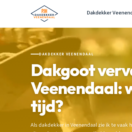
Dakdekker Veenend
DAKDEKKER VEENENDAAL
Dakgoot verv
Veenendaal: w
tijd?
Als dakdekker in Veenendaal zie ik te vaak