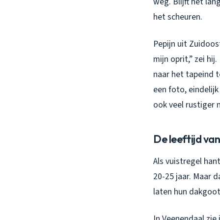
weg. Blijft het la
het scheuren.
Pepijn uit Zuidoos
mijn oprit,” zei h
naar het tapeind 
een foto, eindelij
ook veel rustiger 
De leeftijd va
Als vuistregel ha
20-25 jaar. Maar d
laten hun dakgoot 
In Veenendaal zie 