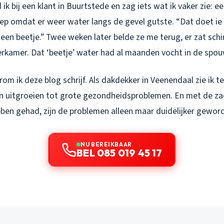
ik bij een klant in Buurtstede en zag iets wat ik vaker zie: 
iep omdat er weer water langs de gevel gutste. “Dat doet ie al
 een beetje.” Twee weken later belde ze me terug, er zat sch
erkamer. Dat ‘beetje’ water had al maanden vocht in de spou
rom ik deze blog schrijf. Als dakdekker in Veenendaal zie ik t
uitgroeien tot grote gezondheidsproblemen. En met de zac
bben gehad, zijn de problemen alleen maar duidelijker gewor
NU BEREIKBAAR
BEL 085 019 45 17