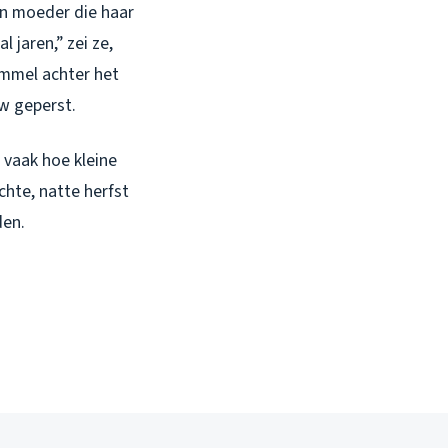
een moeder die haar
 jaren,” zei ze,
immel achter het
w geperst.
e vaak hoe kleine
hte, natte herfst
den.