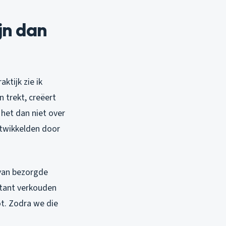
jn dan
ktijk zie ik
 trekt, creëert
het dan niet over
ntwikkelden door
 van bezorgde
stant verkouden
t. Zodra we die