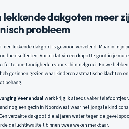
lekkende dakgoten meer zi
hnisch probleem
: een lekkende dakgoot is gewoon vervelend. Maar in mijn pra
ndheidseffecten. Vocht dat via een kapotte goot in je muren
perfecte omstandigheden voor schimmelgroei. En we hebben 
 ik heb gezinnen gezien waar kinderen astmatische klachten o
et behang.
vanging Veenendaal
werk krijg ik steeds vaker telefoontjes
and nog een gezin in Noordwest waar het jongste kind con
Een verzakte dakgoot die al jaren water tegen de gevel spoo
erde de luchtkwaliteit binnen twee weken merkbaar.