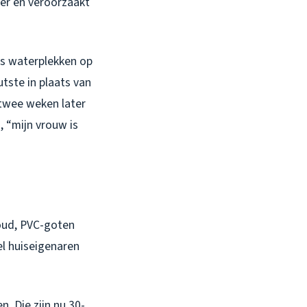
ater en veroorzaakt
eds waterplekken op
utste in plaats van
 twee weken later
j,
“mijn vrouw is
houd, PVC-goten
el huiseigenaren
n. Die zijn nu 30-